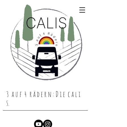
3 a u f 4 r ä d e r n : D i e c a l i
s.