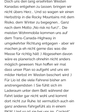
Doch uns den lang ersehnten Westen 
Kanadas entgehen zu lassen, bringen wir 
nicht übers Herz... Und so wagen wir einen 
Herbsttrip in die Rocky Mountains mit dem 
Risiko, dem Winter zu begegnen... Ganz 
nach dem Motto „No risk no fun;)“... Die 
meisten Wohnmobile kommen uns auf 
dem Trans-Canada-Highway in 
umgekehrter Richtung entgegen - aber wir 
machen ja eh nicht gerne das was die 
Masse für richtig hält ;) Abgesehen davon 
wäre es planerisch ohnehin nicht anders 
möglich gewesen. Nun hoffen wir mal 
dass unser Plan so aufgeht und uns ein 
milder Herbst im Westen beschert wird ;)
Für Lio ist die viele Fahrerei bisher am 
anstrengendsten :( Sie fühlt sich im 
Laderaum unter dem Bett während der 
Fahrt leider gar nicht wohl und kommt 
dort nicht zur Ruhe. Ist vermutlich auch ein 
ganz anderes Fahrgefühl als in einem 
PKW. Und so ist sie bei uns im „Cockpit“ 