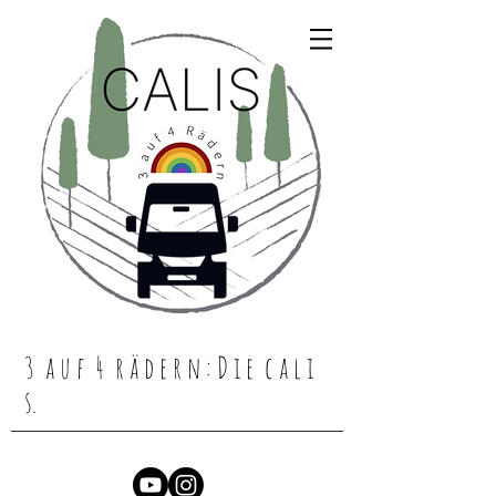
3 a u f 4 r ä d e r n : D i e c a l i
s.