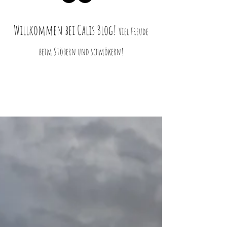
Willkommen bei Ca
lis Blog!
Viel Freud
e
beim Stö
bern und schmökern!
Blog