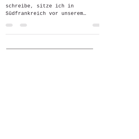
Während ich diese Zeilen
schreibe, sitze ich in
Südfrankreich vor unserem
(ziemlich verstaubten) rollenden
Zuhause. Es ist unglaublich...