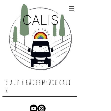
3 a u f 4 r ä d e r n : D i e c a l i
s.