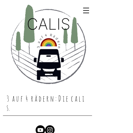
3 a u f 4 r ä d e r n : D i e c a l i
s.