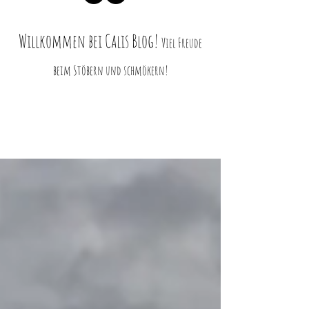
Willkommen bei Ca
lis Blog!
Viel Freud
e
beim Stö
bern und schmökern!
Blog