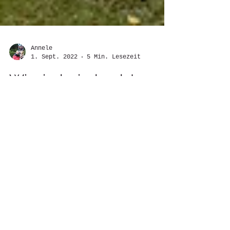
Annele
1. Sept. 2022
5 Min. Lesezeit
Wir sind wieder da!
Cornelia bekommt von ihrer
Fotogalerie alle paar Tage eine
Erinnerung daran, was vor
soundso vielen Jahren passiert
ist. Du auch? Heute...