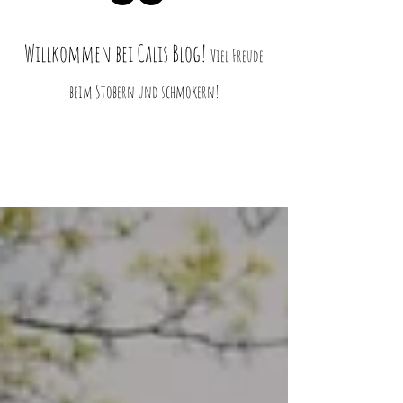
Willkommen bei Ca
lis Blog!
Viel Freud
e
beim Stö
bern und schmökern!
Blog