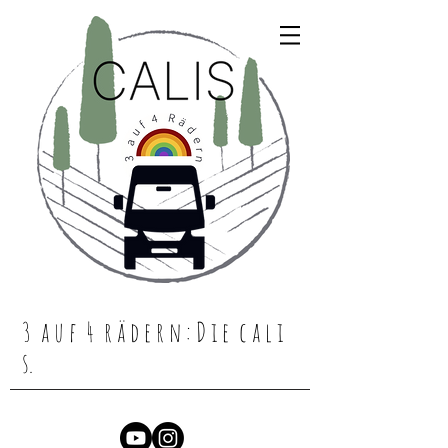
3 a u f 4 r ä d e r n : D i e c a l i
s.