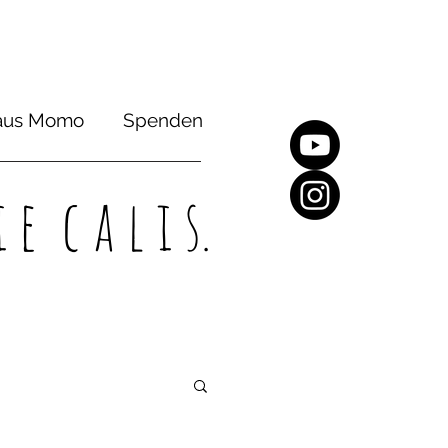
aus Momo
Spenden
 e c a l i s.