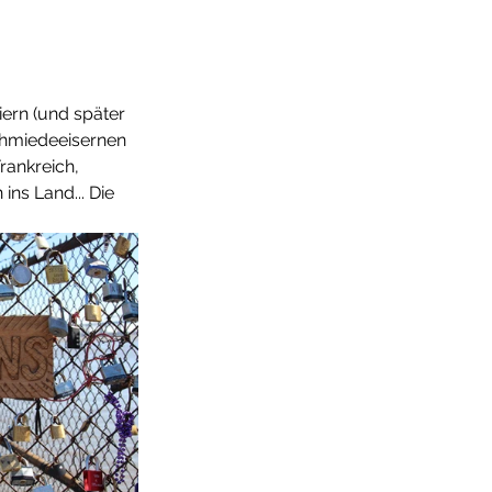
ern (und später 
chmiedeeisernen 
rankreich, 
ns Land... Die 