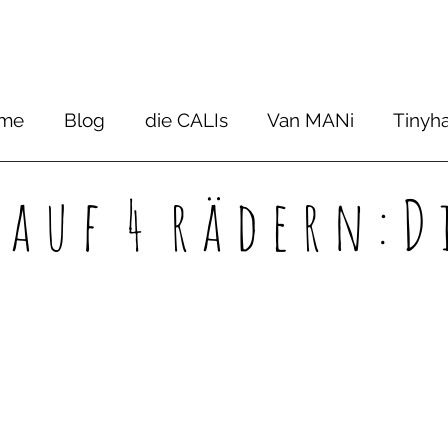
me
Blog
die CALIs
Van MANi
Tinyh
a u f 4 r ä d e r n : D i