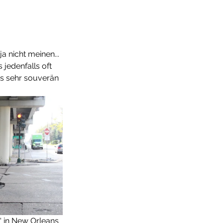
 nicht meinen... 
jedenfalls oft 
as sehr souverän 
“ in New Orleans 