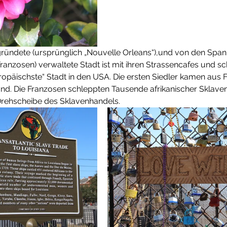
ründete (ursprünglich „Nouvelle Orleans“),und von den Spani
ranzosen) verwaltete Stadt ist mit ihren Strassencafes und s
opäischste“ Stadt in den USA. Die ersten Siedler kamen aus F
. Die Franzosen schleppten Tausende afrikanischer Sklaven i
Drehscheibe des Sklavenhandels. 