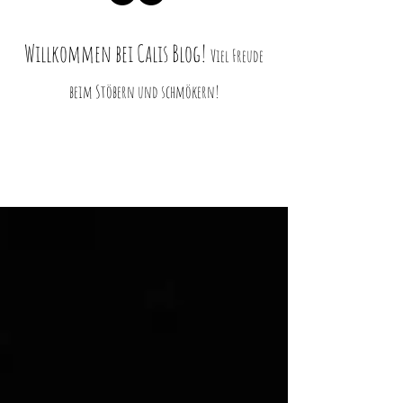
Willkommen bei Ca
lis Blog!
Viel Freud
e
beim Stö
bern und schmökern!
Blog