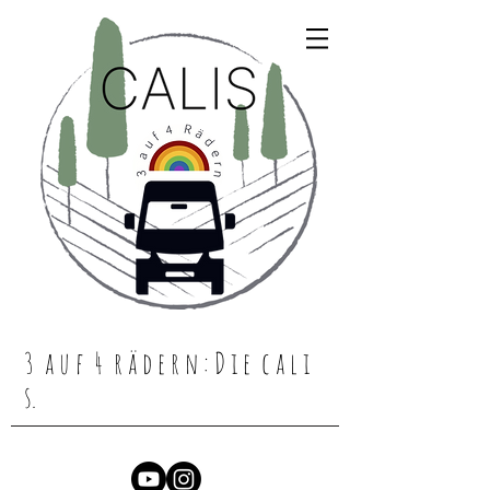
3 a u f 4 r ä d e r n : D i e c a l i
s.