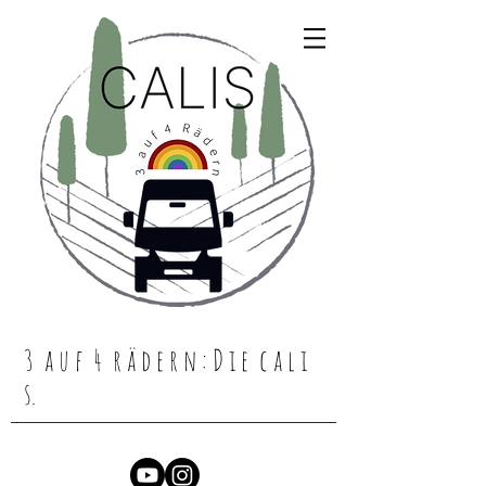
3 a u f 4 r ä d e r n : D i e c a l i
s.