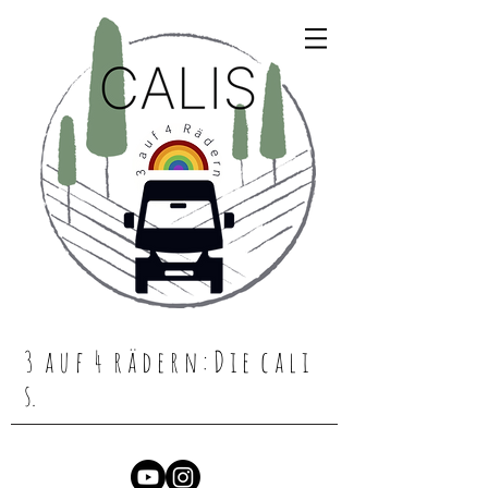
3 a u f 4 r ä d e r n : D i e c a l i
s.